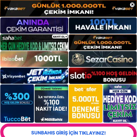
×
SUNBAHIS GİRİŞ İÇİN TIKLAYINIZ!