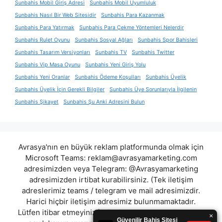
Sunbahis Mobil Giriş Adresi
Sunbahis Mobil Uyumluluk
Sunbahis Nasıl Bir Web Sitesidir
Sunbahis Para Kazanmak
Sunbahis Para Yatırmak
Sunbahis Para Çekme Yöntemleri Nelerdir
Sunbahis Rulet Oyunu
Sunbahis Sosyal Ağları
Sunbahis Spor Bahisleri
Sunbahis Tasarım Versiyonları
Sunbahis TV
Sunbahis Twitter
Sunbahis Vip Masa Oyunu
Sunbahis Yeni Giriş Yolu
Sunbahis Yeni Oranlar
Sunbahis Ödeme Koşulları
Sunbahis Üyelik
Sunbahis Üyelik İçin Gerekli Bilgiler
Sunbahis Üye Sorunlarıyla İlgilenin
Sunbahis Şikayet
Sunbahis Şu Anki Adresini Bulun
Avrasya'nın en büyük reklam platformunda olmak için
Microsoft Teams:
reklam@avrasyamarketing.com
adresimizden veya Telegram: @Avrasyamarketing
adresimizden irtibat kurabilirsiniz. (Tek iletişim
adreslerimiz teams / telegram ve mail adresimizdir.
Harici hiçbir iletişim adresimiz bulunmamaktadır.
Lütfen itibar etmeyiniz.) Türkiye yasalarına göre 7258