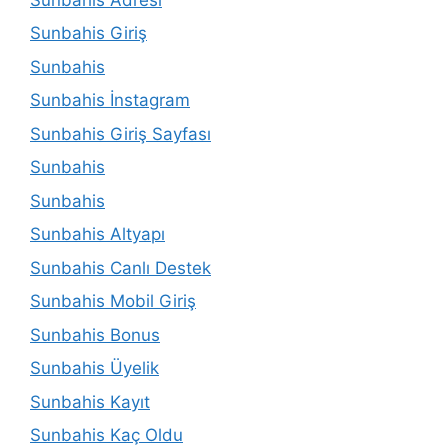
Sunbahis Giriş
Sunbahis
Sunbahis İnstagram
Sunbahis Giriş Sayfası
Sunbahis
Sunbahis
Sunbahis Altyapı
Sunbahis Canlı Destek
Sunbahis Mobil Giriş
Sunbahis Bonus
Sunbahis Üyelik
Sunbahis Kayıt
Sunbahis Kaç Oldu