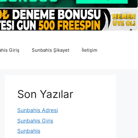
his Giriş
Sunbahis Şikayet
İletişim
Son Yazılar
Sunbahis Adresi
Sunbahis Giriş
Sunbahis