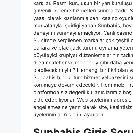
karşılar. Resmi kuruluşun bir yan kuruluşu
güvenilir ödeme hizmetleri sunmaktadır. 
yasal olarak kısıtlanmış canlı casino oyunla
markalarıyla işbirliği yapan Sunbahis, hev
deneyimi sunmayı amaçlıyor. Canlı casino o
Bu sitede sergilenen markalar çok çeşitli 
bakara ve blackjack türünü oynama yetene
büyüleyici krupiyer düzenlemelerinin tadını 
dreamcatcher ve monopoly gibi daha yeni 
olabilecek miyim? Herhangi bir fikri olan v
Sunbahis bingo, tüm hizmet yelpazesini s
korumaya devam edecektir. Hem mobil hem
platformda siz değerli kullanıcılarımız boş
elde edebiliyorlar. Web sitelerinin adresle
engellemesine yanıt olarak site, kesintisi
üyelerinin adreslerini ayarladı.
Sunbahis Giriş Sor