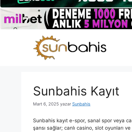
İçeriğe
atla
Sunbahis Kayıt
Mart 6, 2025
yazar
Sunbahis
Sunbahis kayıt e-spor, sanal spor veya can
şansı sağlar; canlı casino, slot oyunları ve