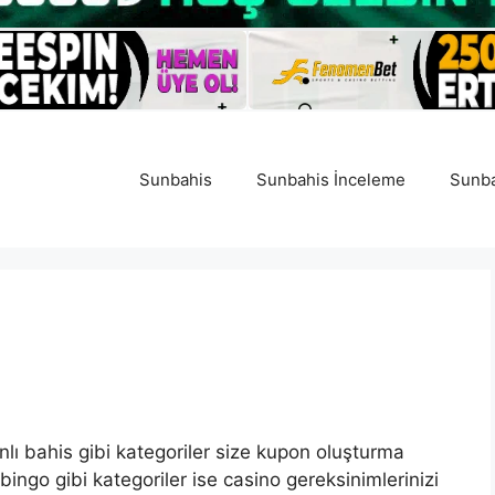
Sunbahis
Sunbahis İnceleme
Sunba
lı bahis gibi kategoriler size kupon oluşturma
 bingo gibi kategoriler ise casino gereksinimlerinizi