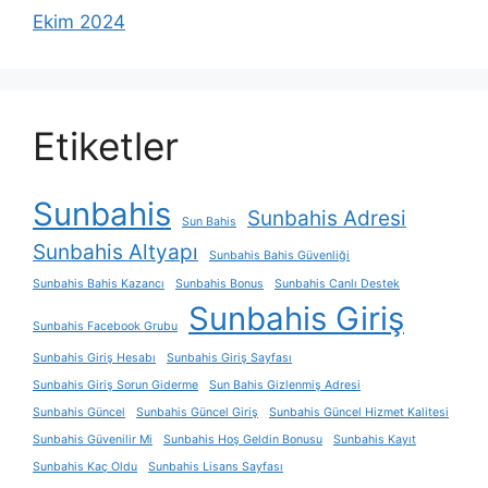
Ekim 2024
Etiketler
Sunbahis
Sunbahis Adresi
Sun Bahis
Sunbahis Altyapı
Sunbahis Bahis Güvenliği
Sunbahis Bahis Kazancı
Sunbahis Bonus
Sunbahis Canlı Destek
Sunbahis Giriş
Sunbahis Facebook Grubu
Sunbahis Giriş Hesabı
Sunbahis Giriş Sayfası
Sunbahis Giriş Sorun Giderme
Sun Bahis Gizlenmiş Adresi
Sunbahis Güncel
Sunbahis Güncel Giriş
Sunbahis Güncel Hizmet Kalitesi
Sunbahis Güvenilir Mi
Sunbahis Hoş Geldin Bonusu
Sunbahis Kayıt
Sunbahis Kaç Oldu
Sunbahis Lisans Sayfası