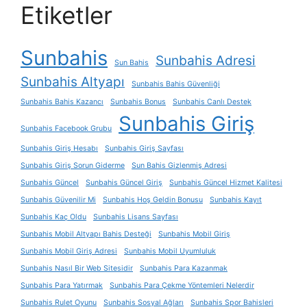
Etiketler
Sunbahis
Sunbahis Adresi
Sun Bahis
Sunbahis Altyapı
Sunbahis Bahis Güvenliği
Sunbahis Bahis Kazancı
Sunbahis Bonus
Sunbahis Canlı Destek
Sunbahis Giriş
Sunbahis Facebook Grubu
Sunbahis Giriş Hesabı
Sunbahis Giriş Sayfası
Sunbahis Giriş Sorun Giderme
Sun Bahis Gizlenmiş Adresi
Sunbahis Güncel
Sunbahis Güncel Giriş
Sunbahis Güncel Hizmet Kalitesi
Sunbahis Güvenilir Mi
Sunbahis Hoş Geldin Bonusu
Sunbahis Kayıt
Sunbahis Kaç Oldu
Sunbahis Lisans Sayfası
Sunbahis Mobil Altyapı Bahis Desteği
Sunbahis Mobil Giriş
Sunbahis Mobil Giriş Adresi
Sunbahis Mobil Uyumluluk
Sunbahis Nasıl Bir Web Sitesidir
Sunbahis Para Kazanmak
Sunbahis Para Yatırmak
Sunbahis Para Çekme Yöntemleri Nelerdir
Sunbahis Rulet Oyunu
Sunbahis Sosyal Ağları
Sunbahis Spor Bahisleri