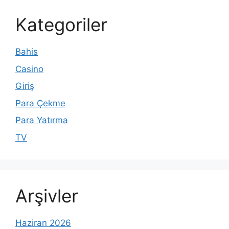
Kategoriler
Bahis
Casino
Giriş
Para Çekme
Para Yatırma
TV
Arşivler
Haziran 2026