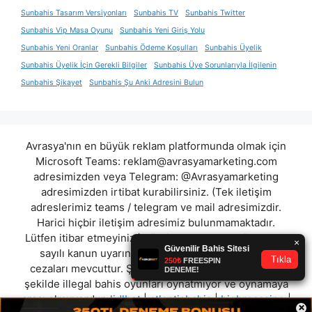
Sunbahis Tasarım Versiyonları
Sunbahis TV
Sunbahis Twitter
Sunbahis Vip Masa Oyunu
Sunbahis Yeni Giriş Yolu
Sunbahis Yeni Oranlar
Sunbahis Ödeme Koşulları
Sunbahis Üyelik
Sunbahis Üyelik İçin Gerekli Bilgiler
Sunbahis Üye Sorunlarıyla İlgilenin
Sunbahis Şikayet
Sunbahis Şu Anki Adresini Bulun
Avrasya'nın en büyük reklam platformunda olmak için
Microsoft Teams:
reklam@avrasyamarketing.com
adresimizden veya Telegram: @Avrasyamarketing
adresimizden irtibat kurabilirsiniz. (Tek iletişim
adreslerimiz teams / telegram ve mail adresimizdir.
Harici hiçbir iletişim adresimiz bulunmamaktadır.
Lütfen itibar etmeyiniz.) Türkiye yasalarına göre 7258
sayılı kanun uyarınca yasa dışı bahis oynamanın
cezaları mevcuttur. Şu an bulunduğunuz site hiç bir
şekilde illegal bahis oyunları oynatmıyor ve oynamaya
aracı olmuyordur.
lidlbet
|
atlantisbahis
|
bigbrocasino
|
×