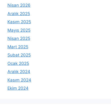
Nisan 2026
Aralık 2025
Kasım 2025
Mayıs 2025
Nisan 2025
Mart 2025
Şubat 2025
Ocak 2025
Aralık 2024
Kasım 2024
Ekim 2024