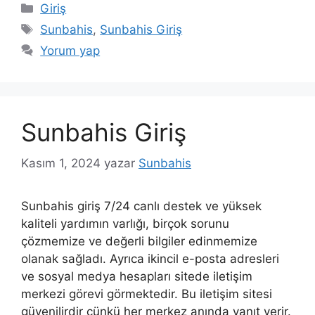
Kategoriler
Giriş
Etiketler
Sunbahis
,
Sunbahis Giriş
Yorum yap
Sunbahis Giriş
Kasım 1, 2024
yazar
Sunbahis
Sunbahis giriş 7/24 canlı destek ve yüksek
kaliteli yardımın varlığı, birçok sorunu
çözmemize ve değerli bilgiler edinmemize
olanak sağladı. Ayrıca ikincil e-posta adresleri
ve sosyal medya hesapları sitede iletişim
merkezi görevi görmektedir. Bu iletişim sitesi
güvenilirdir çünkü her merkez anında yanıt verir.