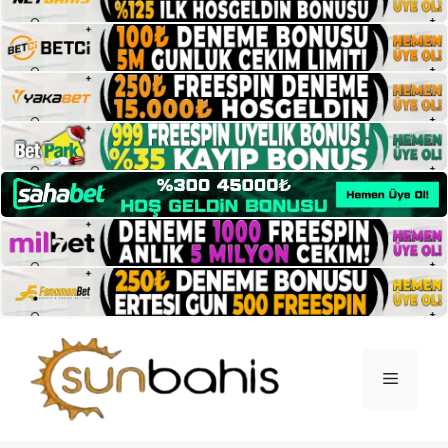
İçeriğe
atla
Menü