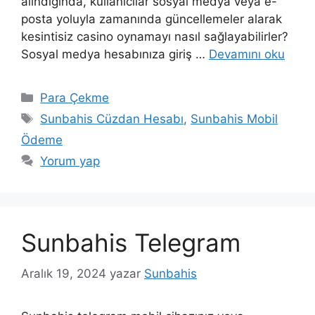
alındığında, kullanıcılar sosyal medya veya e-
posta yoluyla zamanında güncellemeler alarak
kesintisiz casino oynamayı nasıl sağlayabilirler?
Sosyal medya hesabınıza giriş …
Devamını oku
Kategoriler
Para Çekme
Etiketler
Sunbahis Cüzdan Hesabı
,
Sunbahis Mobil
Ödeme
Yorum yap
Sunbahis Telegram
Aralık 19, 2024
yazar
Sunbahis