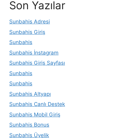
Son Yazılar
Sunbahis Adresi
Sunbahis Giriş
Sunbahis
Sunbahis İnstagram
Sunbahis Giriş Sayfası
Sunbahis
Sunbahis
Sunbahis Altyapı
Sunbahis Canlı Destek
Sunbahis Mobil Giriş
Sunbahis Bonus
Sunbahis Üyelik