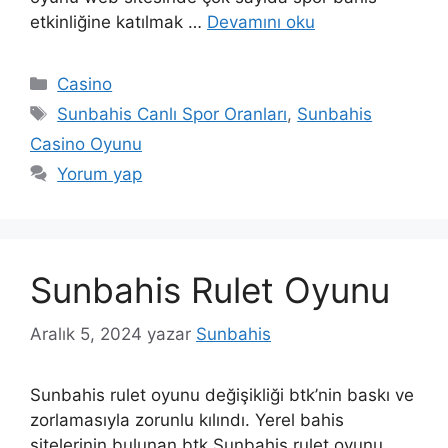
etkinliğine katılmak …
Devamını oku
Kategoriler
Casino
Etiketler
Sunbahis Canlı Spor Oranları
,
Sunbahis
Casino Oyunu
Yorum yap
Sunbahis Rulet Oyunu
Aralık 5, 2024
yazar
Sunbahis
Sunbahis rulet oyunu değişikliği btk’nin baskı ve
zorlamasıyla zorunlu kılındı. Yerel bahis
sitelerinin bulunan btk Sunbahis rulet oyunu